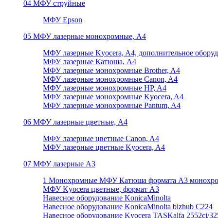
04 МФУ струйные
МФУ Epson
05 МФУ лазерные монохромные, А4
МФУ лазерные Kyocera, A4, дополнительное обору
МФУ лазерные Катюша, А4
МФУ лазерные монохромные Brother, A4
МФУ лазерные монохромные Canon, A4
МФУ лазерные монохромные HP, A4
МФУ лазерные монохромные Kyocera, A4
МФУ лазерные монохромные Pantum, A4
06 МФУ лазерные цветные, А4
МФУ лазерные цветные Canon, A4
МФУ лазерные цветные Kyocera, A4
07 МФУ лазерные А3
1 Монохромные МФУ Катюша формата А3 монохр
МФУ Kyocera цветные, формат А3
Навесное оборудование KonicaMinolta
Навесное оборудование KonicaMinolta bizhub C224
Навесное оборудование Kyocera TASKalfa 2552ci/3252