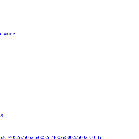
дование
ом
ci/4052ci/5052ci/6052ci/4002i/5002i/6002i/3011i