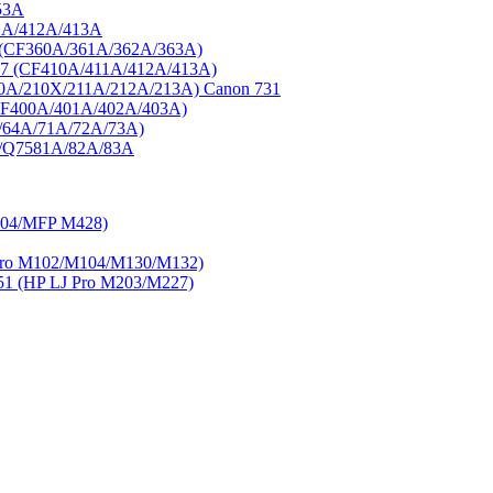
53A
1A/412A/413A
3 (CF360A/361A/362A/363A)
77 (CF410A/411A/412A/413A)
0A/210X/211A/212A/213A) Canon 731
CF400A/401A/402A/403A)
/64A/71A/72A/73A)
A/Q7581A/82A/83A
404/MFP M428)
ro M102/M104/M130/M132)
 (HP LJ Pro M203/M227)