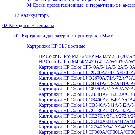
04 Доски презентационные, интерактивные и аксес
17 Калькуляторы
02 Расходные материалы
01. Картриджи для лазерных принтеров и МФУ
Картриджи HP CLJ цветные
HP Color LJ Pro M255/MFP M282/M283 (20
HP Color LJ Pro M454/M479 (415A/W2030A/
Картриджи HP Color CF540A/541A/542A/543A
Картриджи HP Color LJ C9700A/9701A/9702A
Картриджи HP Color LJ Q2670A/71A/72A/73
Картриджи HP Color LJ C4191A/4192A/4193A
Картриджи HP Color LJ C8550A/51A/52A/53A
Картриджи HP Color LJ CB381A/CB382A/C
Картриджи HP Color LJ CB400A/CB401A/CB
Картриджи HP Color LJ CB540A/541A/542A/5
Картриджи HP Color LJ CC530A/531A/532A/5
Картриджи HP Color LJ CE270A/271A/272A/2
Картриджи HP Color LJ CE310A/311A/312A/3
Картриджи HP Color LJ CE740A/741A/742A/7
Картриджи HP Color LJ CF300A/CF301A/CF3