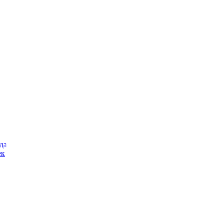
да
ек