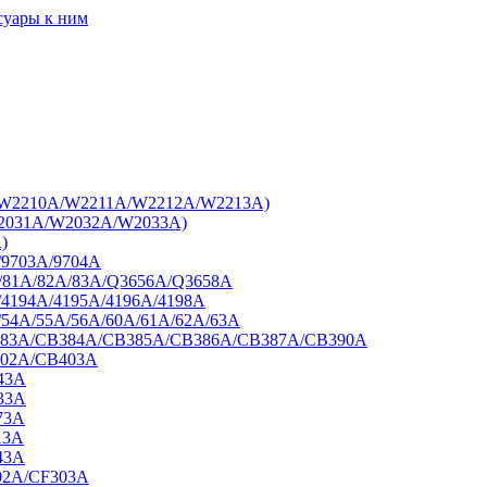
суары к ним
7A/W2210A/W2211A/W2212A/W2213A)
W2031A/W2032A/W2033A)
)
/9703A/9704A
A/81A/82A/83A/Q3656A/Q3658A
/4194A/4195A/4196A/4198A
/54A/55A/56A/60A/61A/62A/63A
B383A/CB384A/CB385A/CB386A/CB387A/CB390A
402A/CB403A
43A
33A
73A
13A
43A
02A/CF303A