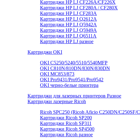
Картриджи HP LJ CF226A/CF226X
Картриджи HP LJ CF280A / CF280X
Картриджи HP LJ CF283A
Картриджи HP LJ Q2612A
Картриджи HP LJ Q5942A
Картриджи HP LJ Q5949А
Картриджи HP LJ Q6511A
Картриджи HP LJ разное
Картриджи OKI
OKI C5250/5240/5510/5540MFP
OKI C810N/810DN/830N/830DN
OKI MC853/873
OKI Pro9431/Pro9541/Pro9542
OKI черно-белые принтера
Картриджи для лазерных принтеров Разное
Картриджи лазерные Ricoh
Ricoh SPC250 (Ricoh Aficio C250DN/C250SF/
Картриджи Ricoh SP200
Картриджи Ricoh SP311
Картриджи Ricoh SP4500
Картриджи Ricoh разное