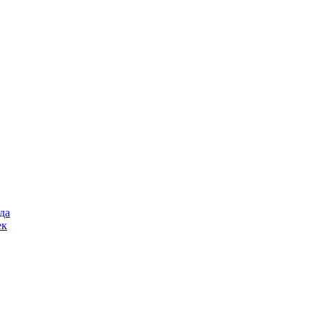
да
ек