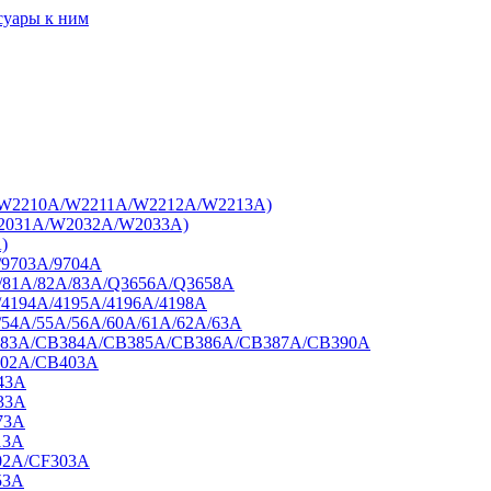
суары к ним
7A/W2210A/W2211A/W2212A/W2213A)
W2031A/W2032A/W2033A)
)
/9703A/9704A
A/81A/82A/83A/Q3656A/Q3658A
/4194A/4195A/4196A/4198A
/54A/55A/56A/60A/61A/62A/63A
B383A/CB384A/CB385A/CB386A/CB387A/CB390A
402A/CB403A
43A
33A
73A
13A
02A/CF303A
53A