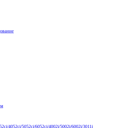
дование
ом
ci/4052ci/5052ci/6052ci/4002i/5002i/6002i/3011i