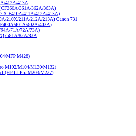
1A/412A/413A
3 (CF360A/361A/362A/363A)
77 (CF410A/411A/412A/413A)
0A/210X/211A/212A/213A) Canon 731
CF400A/401A/402A/403A)
/64A/71A/72A/73A)
A/Q7581A/82A/83A
404/MFP M428)
ro M102/M104/M130/M132)
 (HP LJ Pro M203/M227)