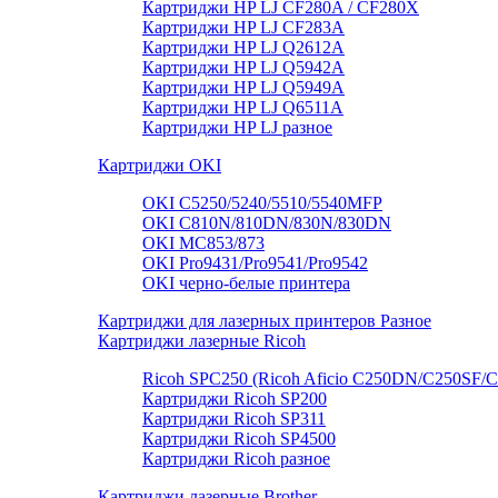
Картриджи HP LJ CF280A / CF280X
Картриджи HP LJ CF283A
Картриджи HP LJ Q2612A
Картриджи HP LJ Q5942A
Картриджи HP LJ Q5949А
Картриджи HP LJ Q6511A
Картриджи HP LJ разное
Картриджи OKI
OKI C5250/5240/5510/5540MFP
OKI C810N/810DN/830N/830DN
OKI MC853/873
OKI Pro9431/Pro9541/Pro9542
OKI черно-белые принтера
Картриджи для лазерных принтеров Разное
Картриджи лазерные Ricoh
Ricoh SPC250 (Ricoh Aficio C250DN/C250SF/
Картриджи Ricoh SP200
Картриджи Ricoh SP311
Картриджи Ricoh SP4500
Картриджи Ricoh разное
Картриджи лазерные Brother