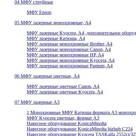
04 МФУ струйные
МФУ Epson
05 МФУ лазерные монохромные, А4
МФУ лазерные Kyocera, A4, дополнительное обору
МФУ лазерные Катюша, А4
МФУ лазерные монохромные Brother, A4
МФУ лазерные монохромные Canon, A4
МФУ лазерные монохромные HP, A4
МФУ лазерные монохромные Kyocera, A4
МФУ лазерные монохромные Pantum, A4
06 МФУ лазерные цветные, А4
МФУ лазерные цветные Canon, A4
МФУ лазерные цветные Kyocera, A4
07 МФУ лазерные А3
1 Монохромные МФУ Катюша формата А3 монохр
МФУ Kyocera цветные, формат А3
Навесное оборудование KonicaMinolta
Навесное оборудование KonicaMinolta bizhub C224
Навесное оборудование Kyocera TASKalfa 2552ci/3252