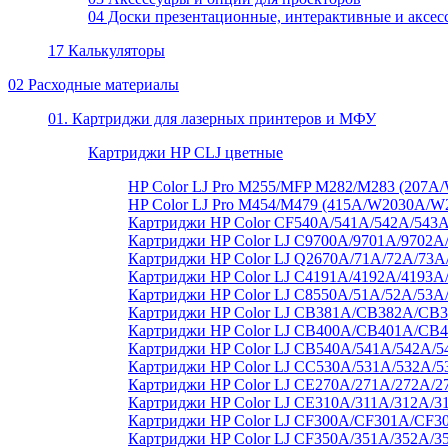
04 Доски презентационные, интерактивные и аксес
17 Калькуляторы
02 Расходные материалы
01. Картриджи для лазерных принтеров и МФУ
Картриджи HP CLJ цветные
HP Color LJ Pro M255/MFP M282/M283 (20
HP Color LJ Pro M454/M479 (415A/W2030A/
Картриджи HP Color CF540A/541A/542A/543A
Картриджи HP Color LJ C9700A/9701A/9702A
Картриджи HP Color LJ Q2670A/71A/72A/73
Картриджи HP Color LJ C4191A/4192A/4193A
Картриджи HP Color LJ C8550A/51A/52A/53A
Картриджи HP Color LJ CB381A/CB382A/C
Картриджи HP Color LJ CB400A/CB401A/CB
Картриджи HP Color LJ CB540A/541A/542A/5
Картриджи HP Color LJ CC530A/531A/532A/5
Картриджи HP Color LJ CE270A/271A/272A/2
Картриджи HP Color LJ CE310A/311A/312A/3
Картриджи HP Color LJ CF300A/CF301A/CF3
Картриджи HP Color LJ CF350A/351A/352A/3