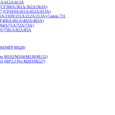
1A/412A/413A
3 (CF360A/361A/362A/363A)
77 (CF410A/411A/412A/413A)
0A/210X/211A/212A/213A) Canon 731
CF400A/401A/402A/403A)
/64A/71A/72A/73A)
A/Q7581A/82A/83A
404/MFP M428)
ro M102/M104/M130/M132)
 (HP LJ Pro M203/M227)