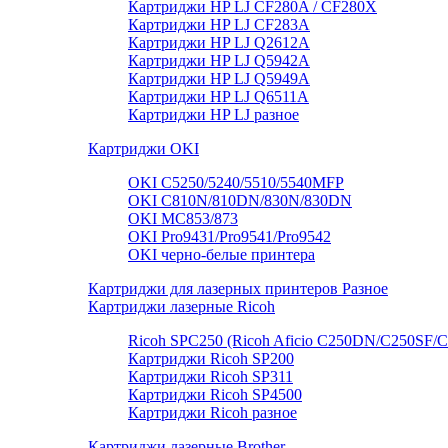
Картриджи HP LJ CF280A / CF280X
Картриджи HP LJ CF283A
Картриджи HP LJ Q2612A
Картриджи HP LJ Q5942A
Картриджи HP LJ Q5949А
Картриджи HP LJ Q6511A
Картриджи HP LJ разное
Картриджи OKI
OKI C5250/5240/5510/5540MFP
OKI C810N/810DN/830N/830DN
OKI MC853/873
OKI Pro9431/Pro9541/Pro9542
OKI черно-белые принтера
Картриджи для лазерных принтеров Разное
Картриджи лазерные Ricoh
Ricoh SPC250 (Ricoh Aficio C250DN/C250SF/
Картриджи Ricoh SP200
Картриджи Ricoh SP311
Картриджи Ricoh SP4500
Картриджи Ricoh разное
Картриджи лазерные Brother