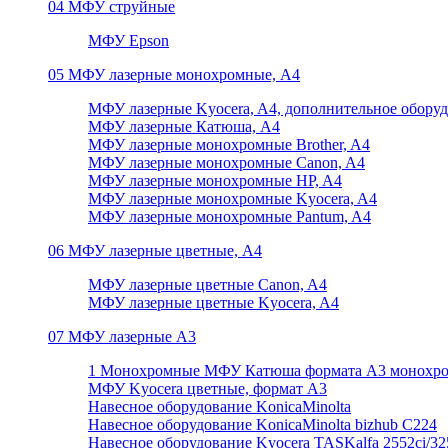
04 МФУ струйные
МФУ Epson
05 МФУ лазерные монохромные, А4
МФУ лазерные Kyocera, A4, дополнительное обору
МФУ лазерные Катюша, А4
МФУ лазерные монохромные Brother, A4
МФУ лазерные монохромные Canon, A4
МФУ лазерные монохромные HP, A4
МФУ лазерные монохромные Kyocera, A4
МФУ лазерные монохромные Pantum, A4
06 МФУ лазерные цветные, А4
МФУ лазерные цветные Canon, A4
МФУ лазерные цветные Kyocera, A4
07 МФУ лазерные А3
1 Монохромные МФУ Катюша формата А3 монохр
МФУ Kyocera цветные, формат А3
Навесное оборудование KonicaMinolta
Навесное оборудование KonicaMinolta bizhub C224
Навесное оборудование Kyocera TASKalfa 2552ci/3252