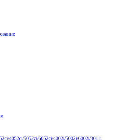
дование
ом
ci/4052ci/5052ci/6052ci/4002i/5002i/6002i/3011i