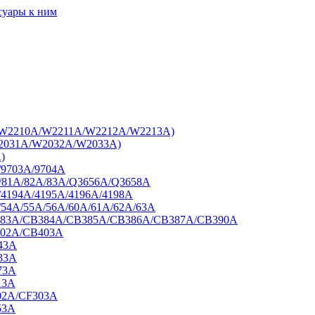
суары к ним
7A/W2210A/W2211A/W2212A/W2213A)
W2031A/W2032A/W2033A)
)
/9703A/9704A
A/81A/82A/83A/Q3656A/Q3658A
/4194A/4195A/4196A/4198A
/54A/55A/56A/60A/61A/62A/63A
B383A/CB384A/CB385A/CB386A/CB387A/CB390A
402A/CB403A
43A
33A
73A
13A
02A/CF303A
53A