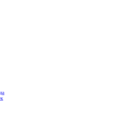
да
ек