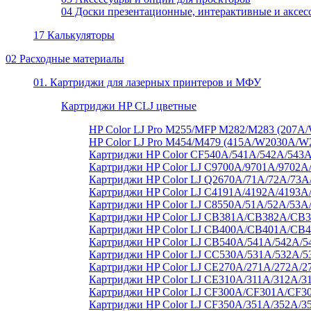
04 Доски презентационные, интерактивные и аксес
17 Калькуляторы
02 Расходные материалы
01. Картриджи для лазерных принтеров и МФУ
Картриджи HP CLJ цветные
HP Color LJ Pro M255/MFP M282/M283 (20
HP Color LJ Pro M454/M479 (415A/W2030A/
Картриджи HP Color CF540A/541A/542A/543A
Картриджи HP Color LJ C9700A/9701A/9702A
Картриджи HP Color LJ Q2670A/71A/72A/73
Картриджи HP Color LJ C4191A/4192A/4193A
Картриджи HP Color LJ C8550A/51A/52A/53A
Картриджи HP Color LJ CB381A/CB382A/C
Картриджи HP Color LJ CB400A/CB401A/CB
Картриджи HP Color LJ CB540A/541A/542A/5
Картриджи HP Color LJ CC530A/531A/532A/5
Картриджи HP Color LJ CE270A/271A/272A/2
Картриджи HP Color LJ CE310A/311A/312A/3
Картриджи HP Color LJ CF300A/CF301A/CF3
Картриджи HP Color LJ CF350A/351A/352A/3