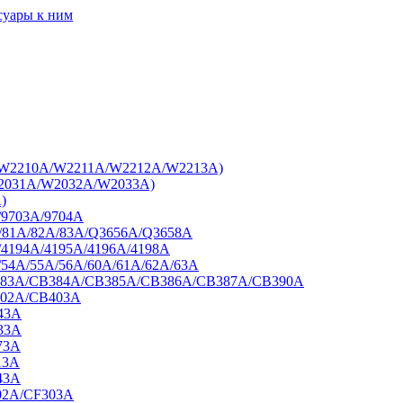
суары к ним
7A/W2210A/W2211A/W2212A/W2213A)
W2031A/W2032A/W2033A)
)
/9703A/9704A
A/81A/82A/83A/Q3656A/Q3658A
/4194A/4195A/4196A/4198A
/54A/55A/56A/60A/61A/62A/63A
B383A/CB384A/CB385A/CB386A/CB387A/CB390A
402A/CB403A
43A
33A
73A
13A
43A
02A/CF303A