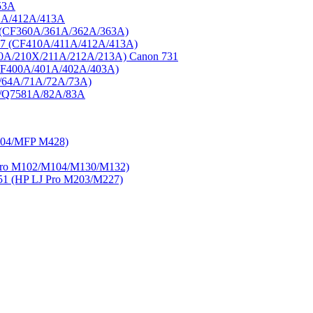
53A
1A/412A/413A
3 (CF360A/361A/362A/363A)
77 (CF410A/411A/412A/413A)
0A/210X/211A/212A/213A) Canon 731
CF400A/401A/402A/403A)
/64A/71A/72A/73A)
A/Q7581A/82A/83A
404/MFP M428)
ro M102/M104/M130/M132)
 (HP LJ Pro M203/M227)