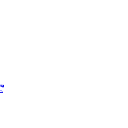
да
ек