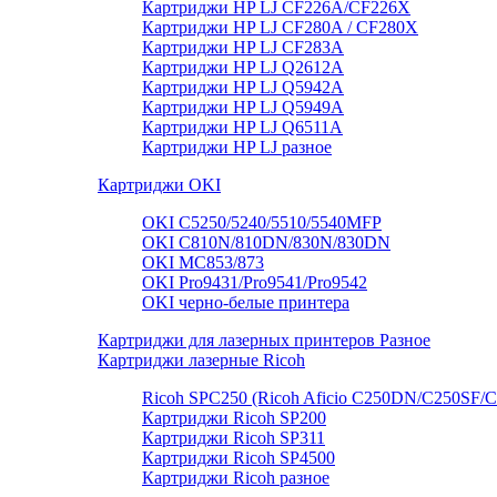
Картриджи HP LJ CF226A/CF226X
Картриджи HP LJ CF280A / CF280X
Картриджи HP LJ CF283A
Картриджи HP LJ Q2612A
Картриджи HP LJ Q5942A
Картриджи HP LJ Q5949А
Картриджи HP LJ Q6511A
Картриджи HP LJ разное
Картриджи OKI
OKI C5250/5240/5510/5540MFP
OKI C810N/810DN/830N/830DN
OKI MC853/873
OKI Pro9431/Pro9541/Pro9542
OKI черно-белые принтера
Картриджи для лазерных принтеров Разное
Картриджи лазерные Ricoh
Ricoh SPC250 (Ricoh Aficio C250DN/C250SF/
Картриджи Ricoh SP200
Картриджи Ricoh SP311
Картриджи Ricoh SP4500
Картриджи Ricoh разное