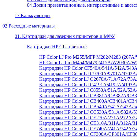
04 Доски презентационные, интерактивные и аксес
17 Калькуляторы
02 Расходные материалы
01. Картриджи для лазерных принтеров и МФУ
Картриджи HP CLJ цветные
HP Color LJ Pro M255/MFP M282/M283 (20
HP Color LJ Pro M454/M479 (415A/W2030A/
Картриджи HP Color CF540A/541A/542A/543A
Картриджи HP Color LJ C9700A/9701A/9702A
Картриджи HP Color LJ Q2670A/71A/72A/73
Картриджи HP Color LJ C4191A/4192A/4193A
Картриджи HP Color LJ C8550A/51A/52A/53A
Картриджи HP Color LJ CB381A/CB382A/C
Картриджи HP Color LJ CB400A/CB401A/CB
Картриджи HP Color LJ CB540A/541A/542A/5
Картриджи HP Color LJ CC530A/531A/532A/5
Картриджи HP Color LJ CE270A/271A/272A/2
Картриджи HP Color LJ CE310A/311A/312A/3
Картриджи HP Color LJ CE740A/741A/742A/7
Картриджи HP Color LJ CF300A/CF301A/CF3