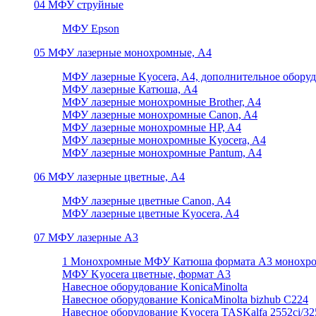
04 МФУ струйные
МФУ Epson
05 МФУ лазерные монохромные, А4
МФУ лазерные Kyocera, A4, дополнительное обору
МФУ лазерные Катюша, А4
МФУ лазерные монохромные Brother, A4
МФУ лазерные монохромные Canon, A4
МФУ лазерные монохромные HP, A4
МФУ лазерные монохромные Kyocera, A4
МФУ лазерные монохромные Pantum, A4
06 МФУ лазерные цветные, А4
МФУ лазерные цветные Canon, A4
МФУ лазерные цветные Kyocera, A4
07 МФУ лазерные А3
1 Монохромные МФУ Катюша формата А3 монохр
МФУ Kyocera цветные, формат А3
Навесное оборудование KonicaMinolta
Навесное оборудование KonicaMinolta bizhub C224
Навесное оборудование Kyocera TASKalfa 2552ci/3252