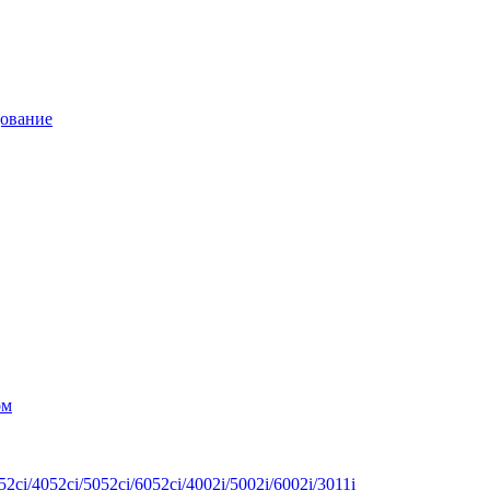
дование
ом
ci/4052ci/5052ci/6052ci/4002i/5002i/6002i/3011i