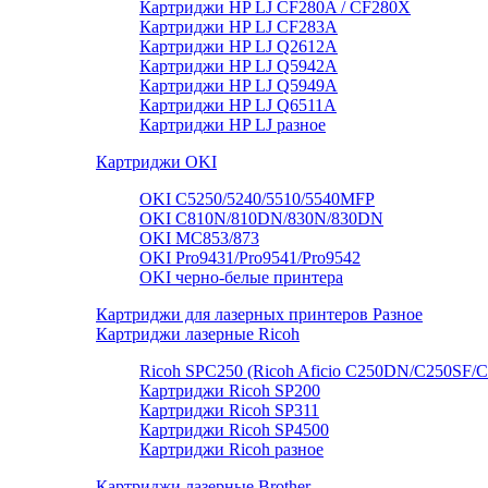
Картриджи HP LJ CF280A / CF280X
Картриджи HP LJ CF283A
Картриджи HP LJ Q2612A
Картриджи HP LJ Q5942A
Картриджи HP LJ Q5949А
Картриджи HP LJ Q6511A
Картриджи HP LJ разное
Картриджи OKI
OKI C5250/5240/5510/5540MFP
OKI C810N/810DN/830N/830DN
OKI MC853/873
OKI Pro9431/Pro9541/Pro9542
OKI черно-белые принтера
Картриджи для лазерных принтеров Разное
Картриджи лазерные Ricoh
Ricoh SPC250 (Ricoh Aficio C250DN/C250SF/
Картриджи Ricoh SP200
Картриджи Ricoh SP311
Картриджи Ricoh SP4500
Картриджи Ricoh разное
Картриджи лазерные Brother