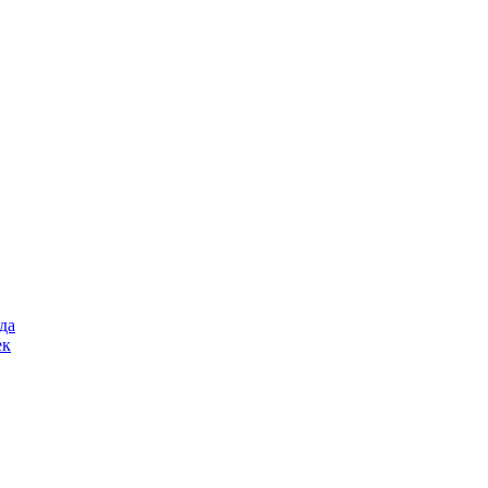
да
ек