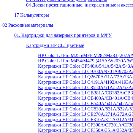
04 Доски презентационные, интерактивные и аксес
17 Калькуляторы
02 Расходные материалы
01. Картриджи для лазерных принтеров и МФУ
Картриджи HP CLJ цветные
HP Color LJ Pro M255/MFP M282/M283 (20
HP Color LJ Pro M454/M479 (415A/W2030A/
Картриджи HP Color CF540A/541A/542A/543A
Картриджи HP Color LJ C9700A/9701A/9702A
Картриджи HP Color LJ Q2670A/71A/72A/73
Картриджи HP Color LJ C4191A/4192A/4193A
Картриджи HP Color LJ C8550A/51A/52A/53A
Картриджи HP Color LJ CB381A/CB382A/C
Картриджи HP Color LJ CB400A/CB401A/CB
Картриджи HP Color LJ CB540A/541A/542A/5
Картриджи HP Color LJ CC530A/531A/532A/5
Картриджи HP Color LJ CE270A/271A/272A/2
Картриджи HP Color LJ CE310A/311A/312A/3
Картриджи HP Color LJ CF300A/CF301A/CF3
Картриджи HP Color LJ CF350A/351A/352A/3