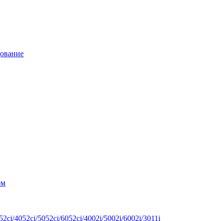
дование
ом
ci/4052ci/5052ci/6052ci/4002i/5002i/6002i/3011i