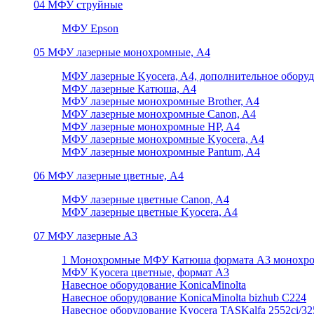
04 МФУ струйные
МФУ Epson
05 МФУ лазерные монохромные, А4
МФУ лазерные Kyocera, A4, дополнительное обору
МФУ лазерные Катюша, А4
МФУ лазерные монохромные Brother, A4
МФУ лазерные монохромные Canon, A4
МФУ лазерные монохромные HP, A4
МФУ лазерные монохромные Kyocera, A4
МФУ лазерные монохромные Pantum, A4
06 МФУ лазерные цветные, А4
МФУ лазерные цветные Canon, A4
МФУ лазерные цветные Kyocera, A4
07 МФУ лазерные А3
1 Монохромные МФУ Катюша формата А3 монохр
МФУ Kyocera цветные, формат А3
Навесное оборудование KonicaMinolta
Навесное оборудование KonicaMinolta bizhub C224
Навесное оборудование Kyocera TASKalfa 2552ci/3252