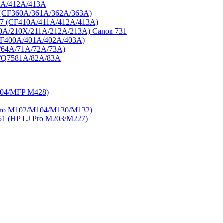
1A/412A/413A
3 (CF360A/361A/362A/363A)
77 (CF410A/411A/412A/413A)
0A/210X/211A/212A/213A) Canon 731
CF400A/401A/402A/403A)
/64A/71A/72A/73A)
A/Q7581A/82A/83A
404/MFP M428)
ro M102/M104/M130/M132)
 (HP LJ Pro M203/M227)