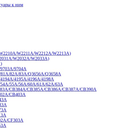
суары к ним
7A/W2210A/W2211A/W2212A/W2213A)
W2031A/W2032A/W2033A)
)
/9703A/9704A
A/81A/82A/83A/Q3656A/Q3658A
/4194A/4195A/4196A/4198A
/54A/55A/56A/60A/61A/62A/63A
B383A/CB384A/CB385A/CB386A/CB387A/CB390A
402A/CB403A
43A
33A
73A
13A
02A/CF303A
53A