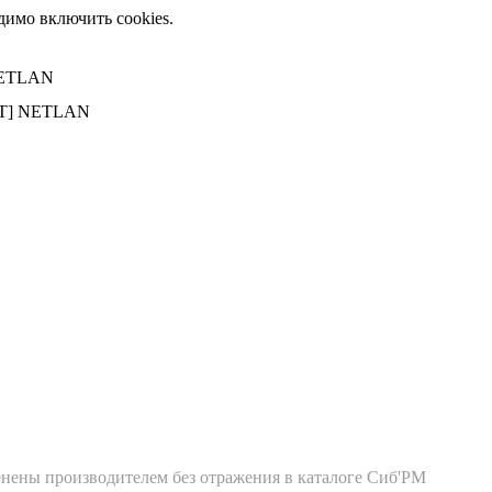
димо включить cookies.
 NETLAN
-WT] NETLAN
енены производителем без отражения в каталоге Сиб'РМ