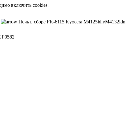
димо включить cookies.
Печь в сборе FK-6115 Kyocera M4125idn/M4132idn
GP0582