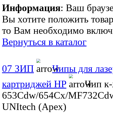
Информация
: Ваш брауз
Вы хотите положить товар
то Вам необходимо включи
Вернуться в каталог
07 ЗИП
Чипы для лаз
картриджей HP
Чип к-
653Cdw/654Cx/MF732Cdw/
UNItech (Apex)