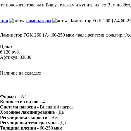
ите положить товары в Вашу тележку и купить их, то Вам необхо
ания
Ламинаторы
Ламинатор FGK 260 {A4,60-250 
Ламинатор FGK 260 {A4,60-250 мкм,4вала,рег.темп,фольгир,г/х-л
Цена:
6 120
руб.
Артикул: 33830
Наличие на складах:
Формат
- A4
Количество валов
- 4
Cистема нагрева
- Внешний нагрев
Холодное ламинирование
- Да
Регулировка скорости
- Нет
Регулировка температуры
- Да
Толщина пленки
- 60-250 мкм