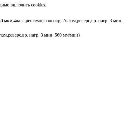
димо включить cookies.
мкм,4вала,рег.темп,фольгир,г/х-лам,реверс,вр. нагр. 3 мин,
ам,реверс,вр. нагр. 3 мин, 560 мм/мин}