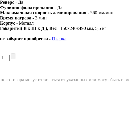
Реверс
- Да
Функция фольгирования
- Да
Максимальная скорость ламинирования
- 560 мм/мин
Время нагрева
- 3 мин
Корпус
- Металл
Габариты( В х Ш х Д ), Вес
- 150x240x490 мм, 5,5 кг
не забудьте приобрести
-
Пленка
ного товара могут отличаться от указанных или могут быть изм