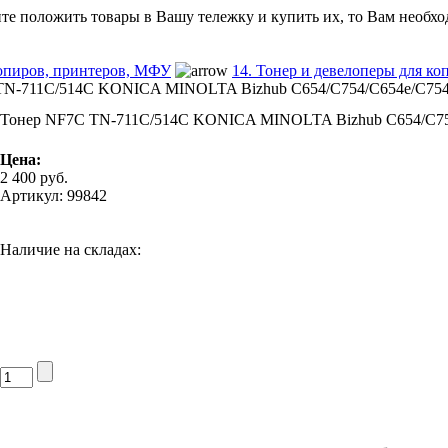
ите положить товары в Вашу тележку и купить их, то Вам необхо
копиров, принтеров, МФУ
14. Тонер и девелоперы для к
N-711C/514C KONICA MINOLTA Bizhub C654/C754/C654e/C754e 
Тонер NF7C TN-711C/514C KONICA MINOLTA Bizhub C654/C754/
Цена:
2 400
руб.
Артикул: 99842
Наличие на складах: