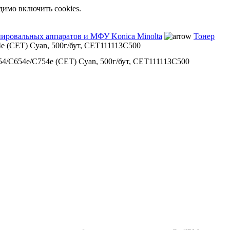
димо включить cookies.
опировальных аппаратов и МФУ Konica Minolta
Тонер
(CET) Cyan, 500г/бут, CET111113C500
C654e/C754e (CET) Cyan, 500г/бут, CET111113C500