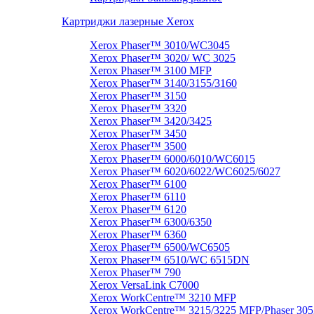
Картриджи лазерные Xerox
Xerox Phaser™ 3010/WC3045
Xerox Phaser™ 3020/ WC 3025
Xerox Phaser™ 3100 MFP
Xerox Phaser™ 3140/3155/3160
Xerox Phaser™ 3150
Xerox Phaser™ 3320
Xerox Phaser™ 3420/3425
Xerox Phaser™ 3450
Xerox Phaser™ 3500
Xerox Phaser™ 6000/6010/WC6015
Xerox Phaser™ 6020/6022/WC6025/6027
Xerox Phaser™ 6100
Xerox Phaser™ 6110
Xerox Phaser™ 6120
Xerox Phaser™ 6300/6350
Xerox Phaser™ 6360
Xerox Phaser™ 6500/WC6505
Xerox Phaser™ 6510/WC 6515DN
Xerox Phaser™ 790
Xerox VersaLink C7000
Xerox WorkCentre™ 3210 MFP
Xerox WorkCentre™ 3215/3225 MFP/Phaser 305