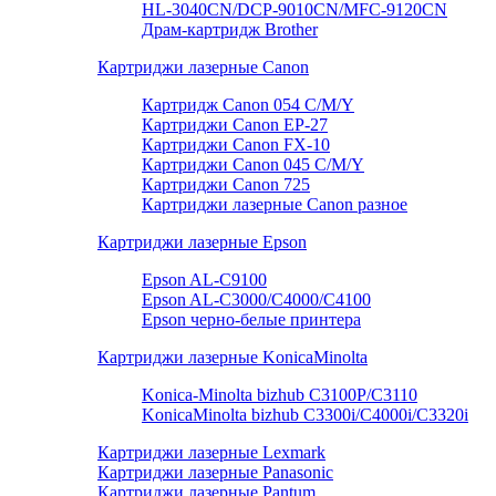
HL-3040CN/DCP-9010СN/MFC-9120СN
Драм-картридж Brother
Картриджи лазерные Canon
Картридж Canon 054 C/M/Y
Картриджи Canon EP-27
Картриджи Canon FX-10
Картриджи Canon 045 C/M/Y
Картриджи Canon 725
Картриджи лазерные Canon разное
Картриджи лазерные Epson
Epson AL-C9100
Epson AL-С3000/C4000/C4100
Epson черно-белые принтера
Картриджи лазерные KonicaMinolta
Konica-Minolta bizhub C3100P/C3110
KonicaMinolta bizhub C3300i/C4000i/C3320i
Картриджи лазерные Lexmark
Картриджи лазерные Panasonic
Картриджи лазерные Pantum