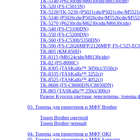
TK-5140 (P6130cdn/M6030cdn/M6530cdn)
TK-520 (FS-C5015N)
TK-5220/TK-5230 (P5021cdn/P5021cdw/M5521
TK-5240 (P5026cdn/P5026cdw/M5526cdn/M552
TK-5270 (P6230cdn/M6230cidn/M6630cidn)
TK-540 (FS-C5100DN)
TK-550 (FS-C5200DN)
TK-560 (FS-C5300/5350DN)
TK-590 (FS-C2026MFP/2126MFP, FS-C525,EC
TK-805 (КМ-850D)
TK-8115 (M8124cidn/M8130cidn)
TK-82 (FS-8000С)
TK-8305 (TASKalfa™ 3050ci/3550ci)
TK-8335 (TASKalfa™ 3252ci)
TK-8525 (TASKalfa™ 4052ci)
TK-8600 (FS-C8600DN/C8650DN)
TK-865 (TASKalfa™ 250ci/300ci)
Разное Kyocera цветные девелоперы, тонеры 
03. Тонеры для принтеров и МФУ Brother
Тонер Brother цветной
Тонер Brother черный
04. Тонеры для принтеров и МФУ OKI
05. Тонеры для принтеров и МФУ Samsung