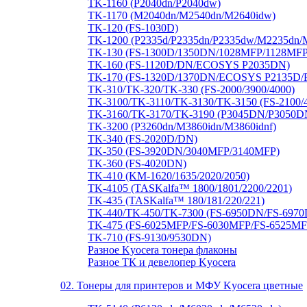
TK-1160 (P2040dn/P2040dw)
TK-1170 (M2040dn/M2540dn/M2640idw)
TK-120 (FS-1030D)
TK-1200 (P2335d/P2335dn/P2335dw/M2235dn
TK-130 (FS-1300D/1350DN/1028MFP/1128MFP
TK-160 (FS-1120D/DN/ECOSYS P2035DN)
TK-170 (FS-1320D/1370DN/ECOSYS P2135D/
TK-310/TK-320/TK-330 (FS-2000/3900/4000)
TK-3100/TK-3110/TK-3130/TK-3150 (FS-2100/
TK-3160/TK-3170/TK-3190 (P3045DN/P3050
TK-3200 (P3260dn/M3860idn/M3860idnf)
TK-340 (FS-2020D/DN)
TK-350 (FS-3920DN/3040MFP/3140MFP)
TK-360 (FS-4020DN)
TK-410 (KM-1620/1635/2020/2050)
TK-4105 (TASKalfa™ 1800/1801/2200/2201)
TK-435 (TASKalfa™ 180/181/220/221)
TK-440/TK-450/TK-7300 (FS-6950DN/FS-697
TK-475 (FS-6025MFP/FS-6030MFP/FS-6525MF
TK-710 (FS-9130/9530DN)
Разное Kyocera тонера флаконы
Разное ТК и девелопер Kyocera
02. Тонеры для принтеров и МФУ Kyocera цветные