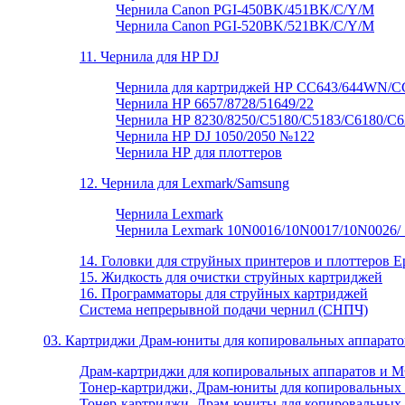
Чернила Canon PGI-450BK/451BK/C/Y/M
Чернила Canon PGI-520BK/521BK/C/Y/M
11. Чернила для HP DJ
Чернила для картриджей НР CC643/644WN/
Чернила НР 6657/8728/51649/22
Чернила НР 8230/8250/C5180/C5183/C6180/C6
Чернила НР DJ 1050/2050 №122
Чернила НР для плоттеров
12. Чернила для Lexmark/Samsung
Чернила Lexmark
Чернила Lexmark 10N0016/10N0017/10N0026/
14. Головки для струйных принтеров и плоттеров E
15. Жидкость для очистки струйных картриджей
16. Программаторы для струйных картриджей
Система непрерывной подачи чернил (СНПЧ)
03. Картриджи Драм-юниты для копировальных аппарат
Драм-картриджи для копировальных аппаратов и М
Тонер-картриджи, Драм-юниты для копировальных
Тонер-картриджи, Драм-юниты для копировальных