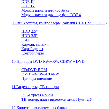
DDR III
DDR IV
Модуль памяти для ноутбука
Модуль памяти для ноутбука DDR4
09 Винчестеры, контроллеры, салазки (HDD, SSD, FDD)
HDD 2,5"
HDD 3.5"
SSD
Карман, салазки
Карт Ридеры
Контроллеры
10 Приводы DVD-RW/+RW, CDRW + DVD
CD/DVD-ROM
DVD+-R/RW&CD-RW
Привода внешние
11 Видео карты, ТВ тюнеры
PCI-Express NVidia
TB тюнер, плата видеомонтажа, Пульт ДУ
12 Корпуса для системных блоков