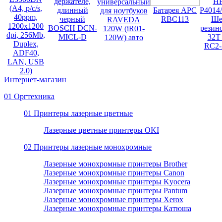
держателе,
HP
универсальный
(A4, p/c/s,
длинный
Батарея APC
P4014
для ноутбуков
40ppm,
черный
RBC113
Ше
RAVEDA
1200x1200
BOSCH DCN-
резин
120W (iR01-
dpi, 256Mb,
MICL-D
32T
120W) авто
Duplex,
RC2-
ADF40,
LAN, USB
2.0)
Интернет-магазин
01 Оргтехника
01 Принтеры лазерные цветные
Лазерные цветные принтеры OKI
02 Принтеры лазерные монохромные
Лазерные монохромные принтеры Brother
Лазерные монохромные принтеры Canon
Лазерные монохромные принтеры Kyocera
Лазерные монохромные принтеры Pantum
Лазерные монохромные принтеры Xerox
Лазерные монохромные принтеры Катюша