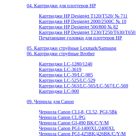
04. Картриджи для плоттеров HP
Картриджи HP Designjet T120/T520/ № 711
Картриджи HP Designjet 2000/2500C № 10
Картриджи HP Designjet 500/800 № 82
Картриджи HP Designjet T230/T250/T630/T650
Печатающие головки для плоттеров НР
05. Картриджи струйные Lexmark/Samsung
06. Картриджи струйные Brother
Картриджи LC-1280/1240
Картриджи LC-3619
Картриджи LC-39/LC-985
Картриджи LC-525/LC-529
Картриджи LC-563/LC-565/LC-567/LC-569
Картриджи LC-900
09. Чернила для Canon
Чернила Canon CLI-8, CL52, PGI-5Bk
Чернила Canon CL/PG
Чернила Canon GI-490 BK/C/Y/M
Чернила Canon PGI-1400XL/2400XL
Чернила Canon PGI-425BK/426BK/C/Y/M