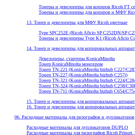
Тонеры и девелоперы для копиров Ricoh FT с
Тонеры и девелоперы для копиров и МФУ Rico
13. Тонер и девелоперы для МФУ Ricoh цветные
Type SPC252E (Ricoh Aficio SP C252DN/SP C2
Тонеры и девелоперы Type K1 (Ricoh Aficio Co
14. Тонер и девелоперы для копировальных аппарат
Девелоперы, стартеры KonicaMinolta
Тонер KonicaMinolta монохром
Тонер TN-221 (KonicaMinolta bizhub C227/C28
Тонер TN-227 (KonicaMinolta bizhub C257i)
Тонер TN-321 (KonicaMinolta bizhub C224/C28
Тонер TN-324 (KonicaMinolta bizhub C258/C30
Тонер TN-711 (KonicaMinolta bizhub C654/C75
15. Тонер и девелоперы для копировальных аппара
16. Тонер и девелоперы для копировальных аппара
06. Расходные материалы для ризографов и дупликаторов
Расходные материалы для дупликаторов DUPLO
Расходные материалы для ризографов Ricoh Priport, 