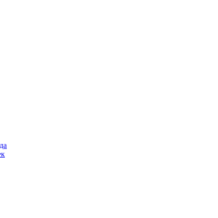
да
ек