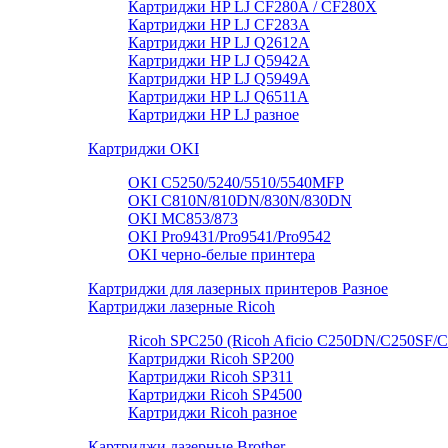
Картриджи HP LJ CF280A / CF280X
Картриджи HP LJ CF283A
Картриджи HP LJ Q2612A
Картриджи HP LJ Q5942A
Картриджи HP LJ Q5949А
Картриджи HP LJ Q6511A
Картриджи HP LJ разное
Картриджи OKI
OKI C5250/5240/5510/5540MFP
OKI C810N/810DN/830N/830DN
OKI MC853/873
OKI Pro9431/Pro9541/Pro9542
OKI черно-белые принтера
Картриджи для лазерных принтеров Разное
Картриджи лазерные Ricoh
Ricoh SPC250 (Ricoh Aficio C250DN/C250SF/
Картриджи Ricoh SP200
Картриджи Ricoh SP311
Картриджи Ricoh SP4500
Картриджи Ricoh разное
Картриджи лазерные Brother