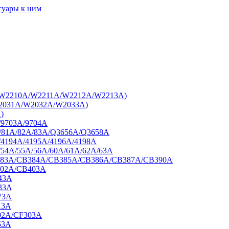
суары к ним
7A/W2210A/W2211A/W2212A/W2213A)
W2031A/W2032A/W2033A)
)
/9703A/9704A
A/81A/82A/83A/Q3656A/Q3658A
/4194A/4195A/4196A/4198A
/54A/55A/56A/60A/61A/62A/63A
B383A/CB384A/CB385A/CB386A/CB387A/CB390A
402A/CB403A
43A
33A
73A
13A
02A/CF303A
53A