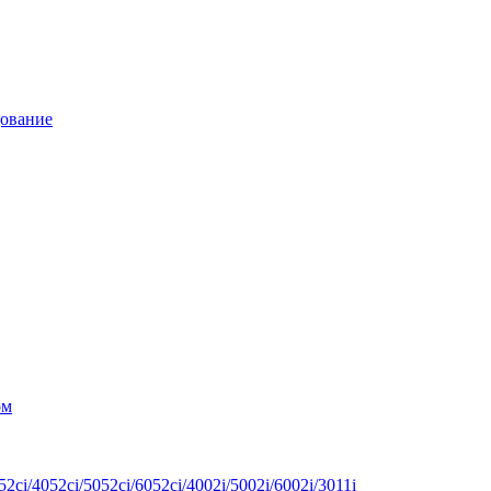
дование
ом
ci/4052ci/5052ci/6052ci/4002i/5002i/6002i/3011i