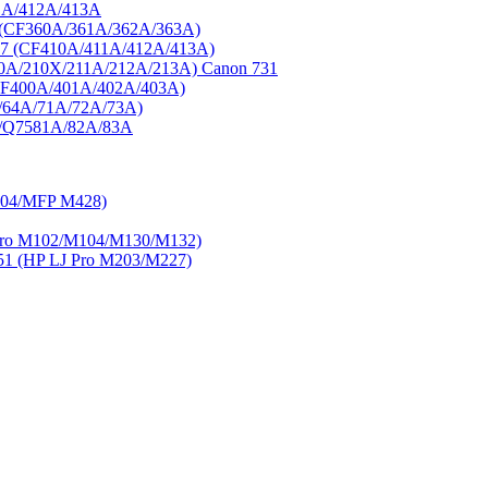
1A/412A/413A
3 (CF360A/361A/362A/363A)
77 (CF410A/411A/412A/413A)
0A/210X/211A/212A/213A) Canon 731
CF400A/401A/402A/403A)
/64A/71A/72A/73A)
A/Q7581A/82A/83A
404/MFP M428)
ro M102/M104/M130/M132)
 (HP LJ Pro M203/M227)