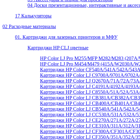
04 Доски презентационные, интерактивные и аксес
17 Калькуляторы
02 Расходные материалы
01. Картриджи для лазерных принтеров и МФУ
Картриджи HP CLJ цветные
HP Color LJ Pro M255/MFP M282/M283 (20
HP Color LJ Pro M454/M479 (415A/W2030A/
Картриджи HP Color CF540A/541A/542A/543A
Картриджи HP Color LJ C9700A/9701A/9702A
Картриджи HP Color LJ Q2670A/71A/72A/73
Картриджи HP Color LJ C4191A/4192A/4193A
Картриджи HP Color LJ C8550A/51A/52A/53A
Картриджи HP Color LJ CB381A/CB382A/C
Картриджи HP Color LJ CB400A/CB401A/CB
Картриджи HP Color LJ CB540A/541A/542A/5
Картриджи HP Color LJ CC530A/531A/532A/5
Картриджи HP Color LJ CE270A/271A/272A/2
Картриджи HP Color LJ CE310A/311A/312A/3
Картриджи HP Color LJ CF300A/CF301A/CF3
Картриджи HP Color LJ CF350A/351A/352A/3