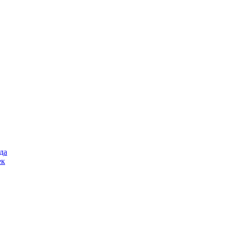
да
ек