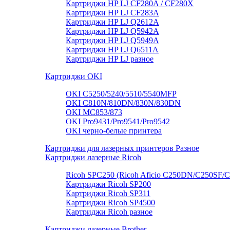
Картриджи HP LJ CF280A / CF280X
Картриджи HP LJ CF283A
Картриджи HP LJ Q2612A
Картриджи HP LJ Q5942A
Картриджи HP LJ Q5949А
Картриджи HP LJ Q6511A
Картриджи HP LJ разное
Картриджи OKI
OKI C5250/5240/5510/5540MFP
OKI C810N/810DN/830N/830DN
OKI MC853/873
OKI Pro9431/Pro9541/Pro9542
OKI черно-белые принтера
Картриджи для лазерных принтеров Разное
Картриджи лазерные Ricoh
Ricoh SPC250 (Ricoh Aficio C250DN/C250SF/
Картриджи Ricoh SP200
Картриджи Ricoh SP311
Картриджи Ricoh SP4500
Картриджи Ricoh разное
Картриджи лазерные Brother