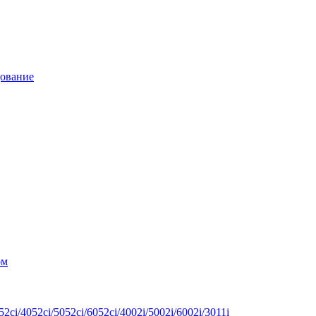
дование
ом
ci/4052ci/5052ci/6052ci/4002i/5002i/6002i/3011i