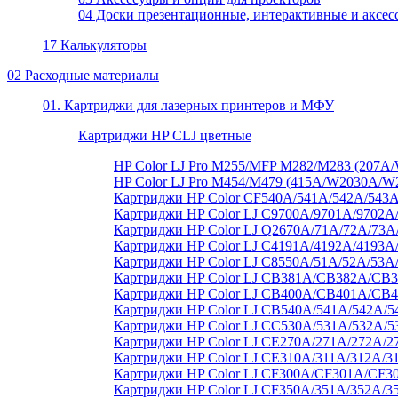
04 Доски презентационные, интерактивные и аксес
17 Калькуляторы
02 Расходные материалы
01. Картриджи для лазерных принтеров и МФУ
Картриджи HP CLJ цветные
HP Color LJ Pro M255/MFP M282/M283 (20
HP Color LJ Pro M454/M479 (415A/W2030A/
Картриджи HP Color CF540A/541A/542A/543A
Картриджи HP Color LJ C9700A/9701A/9702A
Картриджи HP Color LJ Q2670A/71A/72A/73
Картриджи HP Color LJ C4191A/4192A/4193A
Картриджи HP Color LJ C8550A/51A/52A/53A
Картриджи HP Color LJ CB381A/CB382A/C
Картриджи HP Color LJ CB400A/CB401A/CB
Картриджи HP Color LJ CB540A/541A/542A/5
Картриджи HP Color LJ CC530A/531A/532A/5
Картриджи HP Color LJ CE270A/271A/272A/2
Картриджи HP Color LJ CE310A/311A/312A/3
Картриджи HP Color LJ CF300A/CF301A/CF3
Картриджи HP Color LJ CF350A/351A/352A/3