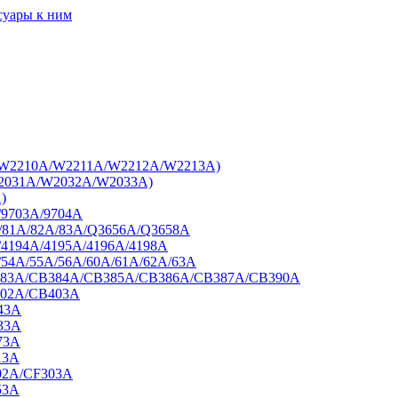
суары к ним
7A/W2210A/W2211A/W2212A/W2213A)
W2031A/W2032A/W2033A)
)
/9703A/9704A
A/81A/82A/83A/Q3656A/Q3658A
/4194A/4195A/4196A/4198A
/54A/55A/56A/60A/61A/62A/63A
B383A/CB384A/CB385A/CB386A/CB387A/CB390A
402A/CB403A
43A
33A
73A
13A
02A/CF303A
53A