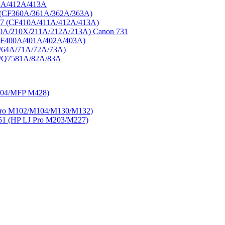
1A/412A/413A
3 (CF360A/361A/362A/363A)
77 (CF410A/411A/412A/413A)
0A/210X/211A/212A/213A) Canon 731
CF400A/401A/402A/403A)
/64A/71A/72A/73A)
A/Q7581A/82A/83A
404/MFP M428)
ro M102/M104/M130/M132)
 (HP LJ Pro M203/M227)