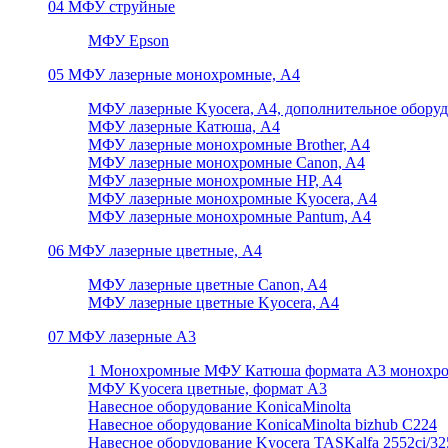
04 МФУ струйные
МФУ Epson
05 МФУ лазерные монохромные, А4
МФУ лазерные Kyocera, A4, дополнительное обору
МФУ лазерные Катюша, А4
МФУ лазерные монохромные Brother, A4
МФУ лазерные монохромные Canon, A4
МФУ лазерные монохромные HP, A4
МФУ лазерные монохромные Kyocera, A4
МФУ лазерные монохромные Pantum, A4
06 МФУ лазерные цветные, А4
МФУ лазерные цветные Canon, A4
МФУ лазерные цветные Kyocera, A4
07 МФУ лазерные А3
1 Монохромные МФУ Катюша формата А3 монохр
МФУ Kyocera цветные, формат А3
Навесное оборудование KonicaMinolta
Навесное оборудование KonicaMinolta bizhub C224
Навесное оборудование Kyocera TASKalfa 2552ci/3252