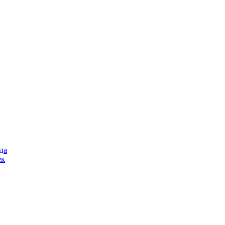
да
ек