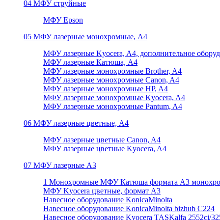
04 МФУ струйные
МФУ Epson
05 МФУ лазерные монохромные, А4
МФУ лазерные Kyocera, A4, дополнительное обору
МФУ лазерные Катюша, А4
МФУ лазерные монохромные Brother, A4
МФУ лазерные монохромные Canon, A4
МФУ лазерные монохромные HP, A4
МФУ лазерные монохромные Kyocera, A4
МФУ лазерные монохромные Pantum, A4
06 МФУ лазерные цветные, А4
МФУ лазерные цветные Canon, A4
МФУ лазерные цветные Kyocera, A4
07 МФУ лазерные А3
1 Монохромные МФУ Катюша формата А3 монохр
МФУ Kyocera цветные, формат А3
Навесное оборудование KonicaMinolta
Навесное оборудование KonicaMinolta bizhub C224
Навесное оборудование Kyocera TASKalfa 2552ci/3252