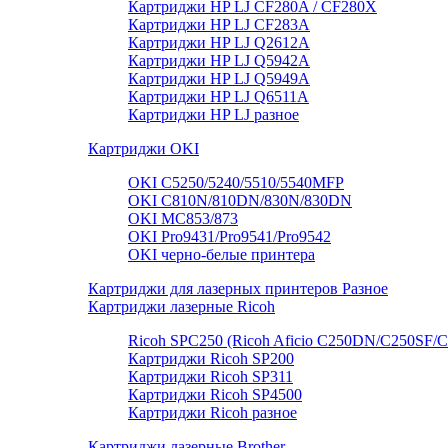
Картриджи HP LJ CF280A / CF280X
Картриджи HP LJ CF283A
Картриджи HP LJ Q2612A
Картриджи HP LJ Q5942A
Картриджи HP LJ Q5949А
Картриджи HP LJ Q6511A
Картриджи HP LJ разное
Картриджи OKI
OKI C5250/5240/5510/5540MFP
OKI C810N/810DN/830N/830DN
OKI MC853/873
OKI Pro9431/Pro9541/Pro9542
OKI черно-белые принтера
Картриджи для лазерных принтеров Разное
Картриджи лазерные Ricoh
Ricoh SPC250 (Ricoh Aficio C250DN/C250SF/
Картриджи Ricoh SP200
Картриджи Ricoh SP311
Картриджи Ricoh SP4500
Картриджи Ricoh разное
Картриджи лазерные Brother