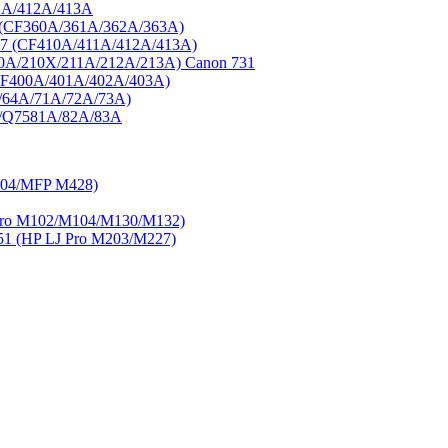
1A/412A/413A
3 (CF360A/361A/362A/363A)
77 (CF410A/411A/412A/413A)
0A/210X/211A/212A/213A) Canon 731
CF400A/401A/402A/403A)
/64A/71A/72A/73A)
A/Q7581A/82A/83A
404/MFP M428)
ro M102/M104/M130/M132)
 (HP LJ Pro M203/M227)