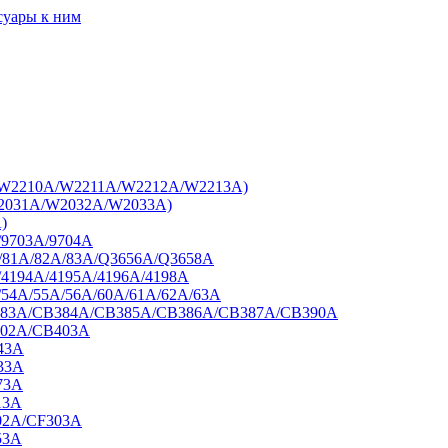
суары к ним
7A/W2210A/W2211A/W2212A/W2213A)
W2031A/W2032A/W2033A)
)
/9703A/9704A
A/81A/82A/83A/Q3656A/Q3658A
/4194A/4195A/4196A/4198A
/54A/55A/56A/60A/61A/62A/63A
B383A/CB384A/CB385A/CB386A/CB387A/CB390A
402A/CB403A
43A
33A
73A
13A
02A/CF303A
53A