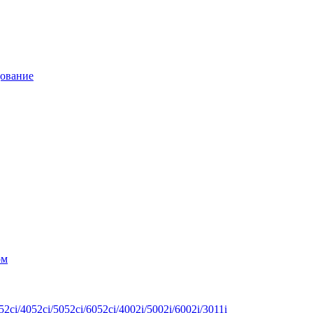
дование
ом
ci/4052ci/5052ci/6052ci/4002i/5002i/6002i/3011i