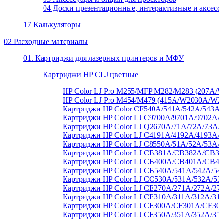
04 Доски презентационные, интерактивные и аксес
17 Калькуляторы
02 Расходные материалы
01. Картриджи для лазерных принтеров и МФУ
Картриджи HP CLJ цветные
HP Color LJ Pro M255/MFP M282/M283 (20
HP Color LJ Pro M454/M479 (415A/W2030A/
Картриджи HP Color CF540A/541A/542A/543A
Картриджи HP Color LJ C9700A/9701A/9702A
Картриджи HP Color LJ Q2670A/71A/72A/73
Картриджи HP Color LJ C4191A/4192A/4193A
Картриджи HP Color LJ C8550A/51A/52A/53A
Картриджи HP Color LJ CB381A/CB382A/C
Картриджи HP Color LJ CB400A/CB401A/CB
Картриджи HP Color LJ CB540A/541A/542A/5
Картриджи HP Color LJ CC530A/531A/532A/5
Картриджи HP Color LJ CE270A/271A/272A/2
Картриджи HP Color LJ CE310A/311A/312A/3
Картриджи HP Color LJ CF300A/CF301A/CF3
Картриджи HP Color LJ CF350A/351A/352A/3